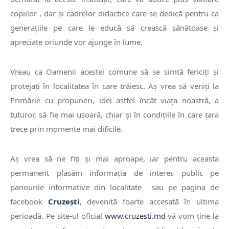
copiilor , dar şi cadrelor didactice care se dedică pentru ca
generaţiile pe care le educă să crească sănătoase şi
apreciate oriunde vor ajunge în lume.
Vreau ca Oamenii acestei comune să se simtă fericiţi şi
protejaţi în localitatea în care trăiesc. Aş vrea să veniţi la
Primărie cu propuneri, idei astfel încât viaţa noastră, a
tuturor, să fie mai uşoară, chiar şi în condiţiile în care ţara
trece prin momente mai dificile.
Aş vrea să ne fiţi şi mai aproape, iar pentru aceasta
permanent plasăm informaţia de interes public pe
panourile informative din localitate sau pe pagina de
facebook
Cruzeşti
, devenită foarte accesată în ultima
perioadă. Pe site-ul oficial
www.cruzesti.md
vă vom ţine la