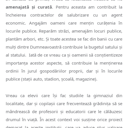
amenajată şi curată
. Pentru aceasta am contribuit la
încheierea contractelor de salubrizare cu un agent
economic. Angajăm oameni care menţin curăţenia în
locurile publice. Reparăm străzi, amenajăm locuri publice,
plantăm arbori, etc. Şi toate acestea se fac din banii cu care
mulţi dintre Dumneavoastră contribuie la bugetul satului şi
al statului. Iată de ce vreau ca şi oamenii să conştientizeze
importanţa acestor aspecte, să contribuie la menţinerea
ordinii în jurul gospodăriilor proprii, dar şi în locurile
publice (staţii auto, stadion, şcoală, magazine).
Vreau ca elevii care îşi fac studiile la gimnaziul din
localitate, dar şi copilaşii care frecventează grădiniţa să se
mândrească de profesorii şi educatorii care le călăuzesc
drumul în viaţă. În acest context voi susţine orice proiect
demarat la aceste instituţii, care va aduce plus valoare