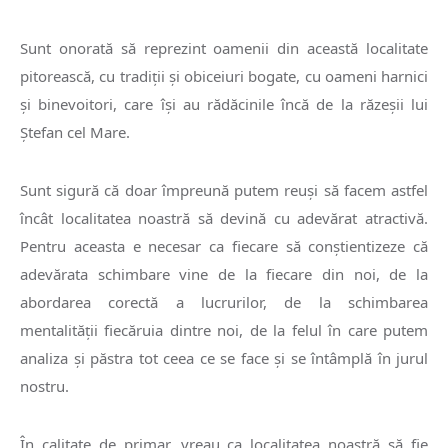
Sunt onorată să reprezint oamenii din această localitate
pitorească, cu tradiţii şi obiceiuri bogate, cu oameni harnici
şi binevoitori, care îşi au rădăcinile încă de la răzeşii lui
Ştefan cel Mare.
Sunt sigură că doar împreună putem reuşi să facem astfel
încât localitatea noastră să devină cu adevărat atractivă.
Pentru aceasta e necesar ca fiecare să conştientizeze că
adevărata schimbare vine de la fiecare din noi, de la
abordarea corectă a lucrurilor, de la schimbarea
mentalităţii fiecăruia dintre noi, de la felul în care putem
analiza şi păstra tot ceea ce se face şi se întâmplă în jurul
nostru.
În calitate de primar, vreau ca localitatea noastră să fie