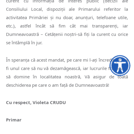
curent cu informaţia de interes public (decizii ale
Consiliului Local, dispoziţii ale Primarului referitor la
activitatea Primăriei şi nu doar, anunţuri, telefoane utile,
etc.), astfel încât să fim cât mai transparenţi, iar
Dumneavoastră – Cetăţenii noştri-să fiţi la curent cu orice
se întâmplă în jur.
În speranţa că acest mandat, pe care mi l-aţi încredinţat, va
Accesibili
fi unul care să nu vă dezamăgească, iar lucrurile frumoase
să domine în localitatea noastră, Vă asigur de toată
deschiderea pe care o am faţă de Dumneavoastră!
Cu respect, Violeta CRUDU
Primar