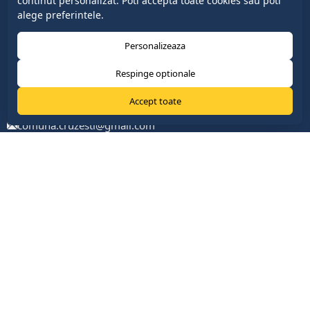
continut personalizat. Poti accepta toate cookies sau poti
alege preferintele.
Personalizeaza
Respinge optionale
Accept toate
comuna.cruzesti@gmail.com
+37322419888
com. Cruzești, mun. Chişinău
Link-uri Utile
Parlamentul Republicii Moldova
Guvernul Republicii Moldova