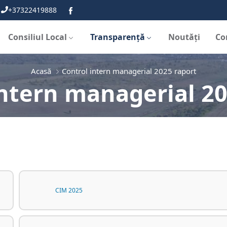
+37322419888
Consiliul Local
Transparență
Noutăți
Co
Acasă
Control intern managerial 2025 raport
intern managerial 20
CIM 2025