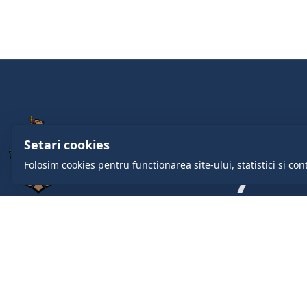
Setari cookies
Folosim cookies pentru functionarea site-ului, statistici si con
comuna.cruzesti@gmail.com
+37322419888
com. Cruzești, mun. Chişinău