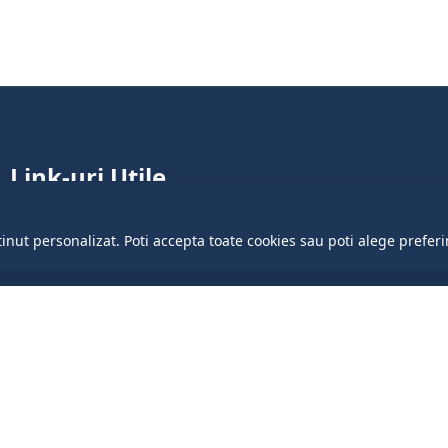
Link-uri Utile
Parlamentul Republicii Moldova
tinut personalizat. Poti accepta toate cookies sau poti alege preferi
Guvernul Republicii Moldova
Președinția Republicii Moldova
Cancelaria de stat
Portalul Datelor Deschise
Centrul de Guvernare Electronică