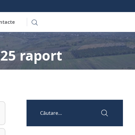
ntacte
25 raport