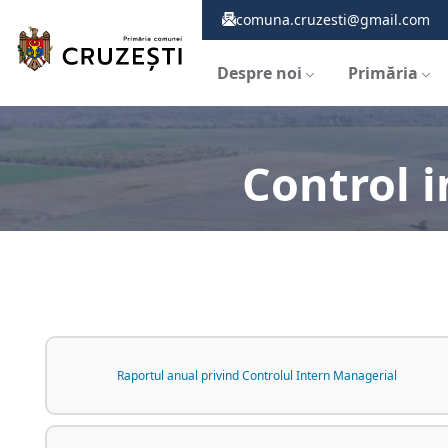
comuna.cruzesti@gmail.com
Despre noi
Primăria
Control 
Raportul anual privind Controlul Intern Managerial