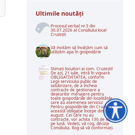
Ultimile noutăţi
Procesul verbal nr.3 din
30.07.2026 al Consiliului local
Cruzești
Vă invităm să învățăm cum să
utilizăm apa în gospodărie
Stimați locuitori ai com. Cruzești!
De azi, 21 iulie, intră în vigoare
OBLIGATIVITATEA, conform
Legii serviciului public de
salubrizare, de a încheia
contracte de gestionare a
deșeurilor menajere pentru
toate gospodăriile din localitățile
care au asemenea serviciu!
Pentru gospodăriile din Cruzești,
această obligație începe din 1
Accesibilitat
august. Cei care nu au
contracte, vor achita 130 de lei
pe lună. Vedeți, vă rog, decizia
Consiliului. Rog să vă conformați.