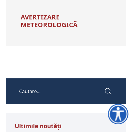
AVERTIZARE
METEOROLOGICĂ
Accesibili
Ultimile noutăţi