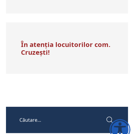
În atenția locuitorilor com.
Cruzești!
Accesibili