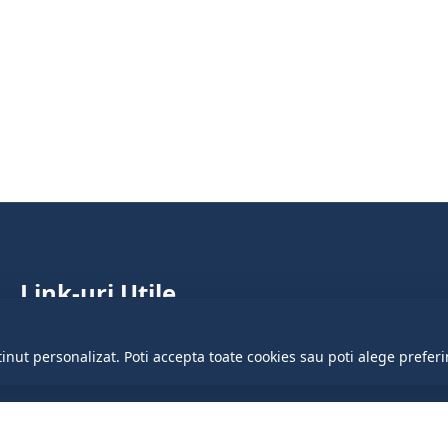
Link-uri Utile
Parlamentul Republicii Moldova
tinut personalizat. Poti accepta toate cookies sau poti alege preferi
Guvernul Republicii Moldova
Președinția Republicii Moldova