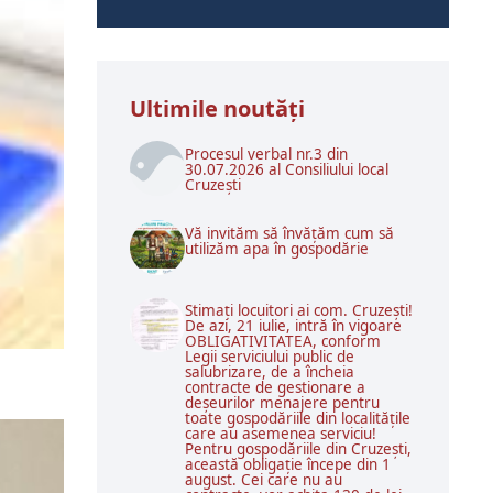
Ultimile noutăţi
Procesul verbal nr.3 din
30.07.2026 al Consiliului local
Cruzești
Vă invităm să învățăm cum să
utilizăm apa în gospodărie
Stimați locuitori ai com. Cruzești!
De azi, 21 iulie, intră în vigoare
OBLIGATIVITATEA, conform
Legii serviciului public de
salubrizare, de a încheia
contracte de gestionare a
deșeurilor menajere pentru
toate gospodăriile din localitățile
care au asemenea serviciu!
Pentru gospodăriile din Cruzești,
această obligație începe din 1
august. Cei care nu au