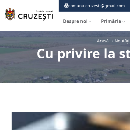
comuna.cruzesti@gmail.com
Despre noi
Primăria
Acasă
Noutăți
Cu privire la s