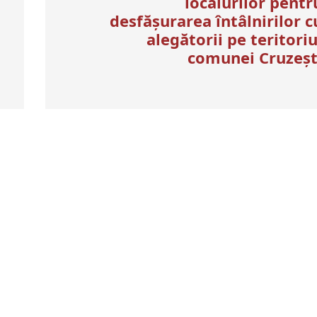
localurilor pentr
desfășurarea întâlnirilor c
alegătorii pe teritoriu
comunei Cruzeșt