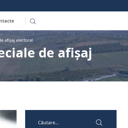
ntacte
de afișaj electoral
eciale de afișaj