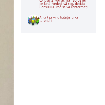
contracte, vor achita 130 de lei
pe lună. Vedeți, vă rog, decizia
Consiliului. Rog să vă conformați.
Anunț privind licitația unor
terenuri