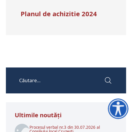
Planul de achizitie 2024
Accesibili
Ultimile noutăţi
Procesul verbal nr.3 din 30.07.2026 al
Consiliului local Cruzești