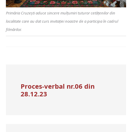
Primăria Cruzești aduce sincere mulțumiri tuturor cetățenilor din
localitate care au dat curs invitației noastre de a participa în cadrul
filmărilor.
Proces-verbal nr.06 din
28.12.23