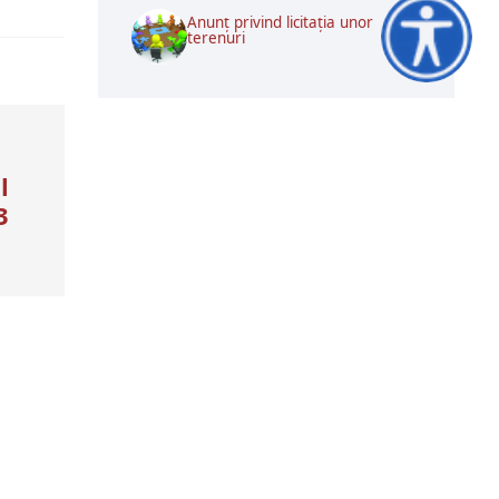
Anunț privind licitația unor
terenuri
Accesibilitat
l
3