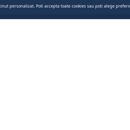
Parlamentul Republicii Moldova
tinut personalizat. Poti accepta toate cookies sau poti alege preferi
Guvernul Republicii Moldova
Președinția Republicii Moldova
Cancelaria de stat
Portalul Datelor Deschise
Centrul de Guvernare Electronică
Politica de confidențialitate
Politica privind cookie-urile
comunei Cruzeşti © 2026. Toate drepturile rezervate.
| site dezvolta