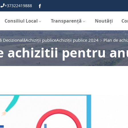
+37322419888
Consiliul Local
Transparență
Noutăți
Co
ă Decizională
Achiziții publice
Achiziții publice 2024
Plan de achi
e achizitii pentru an