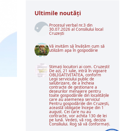
Ultimile noutăţi
Procesul verbal nr.3 din
30.07.2026 al Consiliului local
Cruzești
Vă invităm să învățăm cum să
utilizăm apa în gospodărie
Stimați locuitori ai com. Cruzești!
De azi, 21 iulie, intră în vigoare
OBLIGATIVITATEA, conform
Legii serviciului public de
salubrizare, de a încheia
contracte de gestionare a
deșeurilor menajere pentru
toate gospodăriile din localitățile
care au asemenea serviciu!
Pentru gospodăriile din Cruzești,
această obligație începe din 1
august. Cei care nu au
contracte, vor achita 130 de lei
pe lună. Vedeți, vă rog, decizia
Consiliului. Rog să vă conformați.