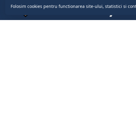
Folosim cookies pentru functionarea site-ului, statistici si con
comuna.cruzesti@gmail.com
+37322419888
com. Cruzești, mun. Chişinău
Primăria 