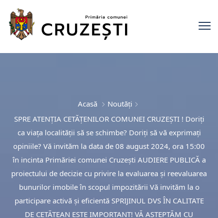
Acasă
Noutăți
SPRE ATENŢIA CETĂŢENILOR COMUNEI CRUZEŞTI ! Doriţi
ca viaţa localităţii să se schimbe? Doriţi să vă exprimaţi
opiniile? Vă invităm la data de 08 august 2024, ora 15:00
în incinta Primăriei comunei Cruzeşti AUDIERE PUBLICĂ a
proiectului de decizie cu privire la evaluarea şi reevaluarea
bunurilor imobile în scopul impozitării Vă invităm la o
participare activă şi eficientă SPRIJINUL DVS ÎN CALITATE
DE CETĂŢEAN ESTE IMPORTANT! VĂ AŞTEPTĂM CU