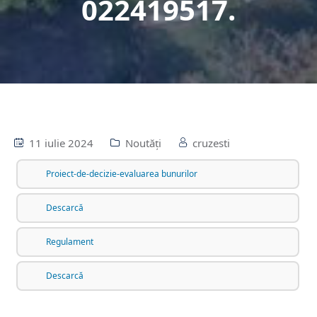
022419517.
11 iulie 2024
Noutăți
cruzesti
Proiect-de-decizie-evaluarea bunurilor
Descarcă
Regulament
Descarcă