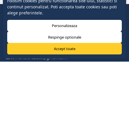
Folosim cookies pentru functionarea site-ului, statistici si
continut personalizat. Poti accepta toate cookies sau poti
alege preferintele.
Personalizeaza
Respinge optionale
Accept toate
comuna.cruzesti@gmail.com
+37322419888
com. Cruzești, mun. Chişinău
Link-uri Utile
Parlamentul Republicii Moldova