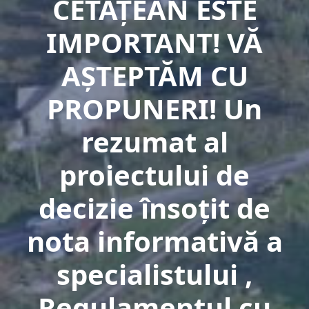
CETĂŢEAN ESTE
IMPORTANT! VĂ
AŞTEPTĂM CU
PROPUNERI! Un
rezumat al
proiectului de
decizie însoţit de
nota informativă a
specialistului ,
Regulamentul cu