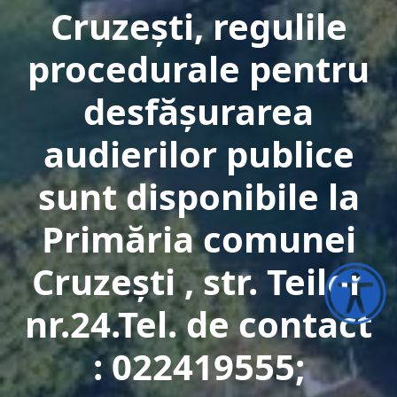
Cruzeşti, regulile
procedurale pentru
desfăşurarea
audierilor publice
sunt disponibile la
Primăria comunei
Cruzeşti , str. Teilor
Accesibili
nr.24.Tel. de contact
: 022419555;