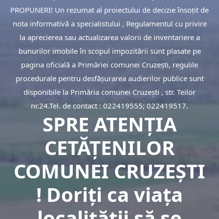
PROPUNERI! Un rezumat al proiectului de decizie însoţit de
nota informativă a specialistului , Regulamentul cu privire
la aprecierea sau actualizarea valorii de inventariere a
bunurilor imobile în scopul impozitării sunt plasate pe
pagina oficială a Primăriei comunei Cruzeşti, regulile
procedurale pentru desfăşurarea audierilor publice sunt
disponibile la Primăria comunei Cruzeşti , str. Teilor
nr.24.Tel. de contact : 022419555; 022419517.
SPRE ATENŢIA
CETĂŢENILOR
COMUNEI CRUZEŞTI
! Doriţi ca viaţa
localităţii să se