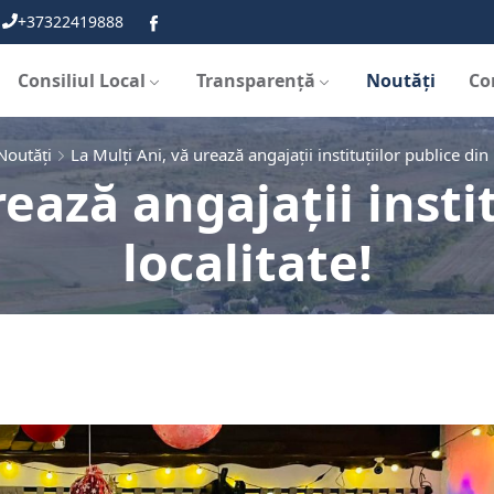
+37322419888
Consiliul Local
Transparență
Noutăți
Co
Noutăți
La Mulți Ani, vă urează angajații instituțiilor publice din 
rează angajații instit
localitate!