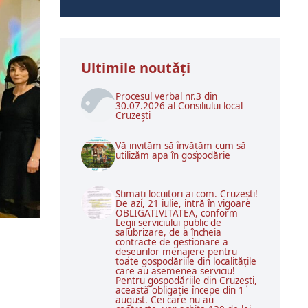
Ultimile noutăţi
Procesul verbal nr.3 din
30.07.2026 al Consiliului local
Cruzești
Vă invităm să învățăm cum să
utilizăm apa în gospodărie
Stimați locuitori ai com. Cruzești!
De azi, 21 iulie, intră în vigoare
OBLIGATIVITATEA, conform
Legii serviciului public de
salubrizare, de a încheia
contracte de gestionare a
deșeurilor menajere pentru
toate gospodăriile din localitățile
care au asemenea serviciu!
Pentru gospodăriile din Cruzești,
această obligație începe din 1
august. Cei care nu au