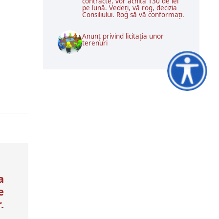
contracte, vor achita 130 de lei
pe lună. Vedeți, vă rog, decizia
Consiliului. Rog să vă conformați.
Anunț privind licitația unor
terenuri
Accesibilitat
a
e
.