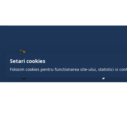
Setari cookies
Folosim cookies pentru functionarea site-ului, statistici si con
comuna.cruzesti@gmail.com
+37322419888
com. Cruzești, mun. Chişinău