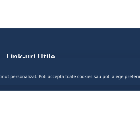
Link-uri Utile
Parlamentul Republicii Moldova
tinut personalizat. Poti accepta toate cookies sau poti alege preferi
Guvernul Republicii Moldova
Președinția Republicii Moldova
Cancelaria de stat
Portalul Datelor Deschise
Centrul de Guvernare Electronică