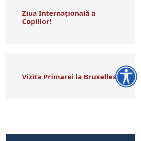
Ziua Internațională a
Copiilor!
Vizita Primarei la Bruxelles
Accesibili