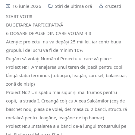
16 iunie 2026
Știri de ultima oră
cruzesti
START VOT!!!
BUGETAREA PARTICIPATIVĂ
6 DOSARE DEPUSE DIN CARE VOTĂM 4!!!
Atenție: proiectul nu va depăși 25 mii lei, iar contribuția
grupului de lucru va fi de minim 10%
Rugăm să votați Numărul Proiectului care vă place:
Proiect Nr.1 Amenajarea unui teren de joacă pentru copii
lângă stația terminus (tobogan, leagăn, carusel, balansoar,
zonă de nisip)
Proiect Nr.2 Un spațiu mai sigur și mai frumos pentru
copii, la strada I. Creangă colț cu Aleea Salcâmilor (coș de
baschet nou, plasă de volei, det masă cu 2 bănci, structură
metalică pentru leagăne, leagăne de tip hamac)
Proiect Nr.3 Instalarea a 8 bănci de-a lungul trotuarului pe
bd. Stefan cel Mare și Sfant.