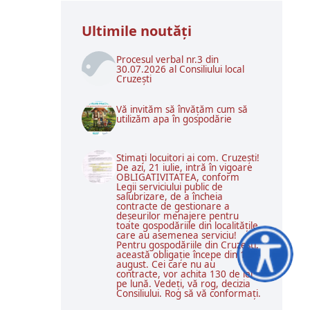
Ultimile noutăţi
Procesul verbal nr.3 din
30.07.2026 al Consiliului local
Cruzești
Vă invităm să învățăm cum să
utilizăm apa în gospodărie
Stimați locuitori ai com. Cruzești!
De azi, 21 iulie, intră în vigoare
OBLIGATIVITATEA, conform
Legii serviciului public de
salubrizare, de a încheia
contracte de gestionare a
deșeurilor menajere pentru
toate gospodăriile din localitățile
care au asemenea serviciu!
Pentru gospodăriile din Cruzești,
această obligație începe din 1
Accesibilitat
august. Cei care nu au
contracte, vor achita 130 de lei
pe lună. Vedeți, vă rog, decizia
Consiliului. Rog să vă conformați.