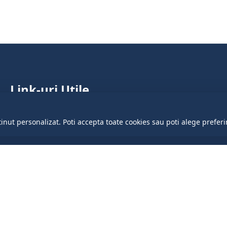
Link-uri Utile
Parlamentul Republicii Moldova
tinut personalizat. Poti accepta toate cookies sau poti alege preferi
Guvernul Republicii Moldova
Președinția Republicii Moldova
Cancelaria de stat
Portalul Datelor Deschise
Centrul de Guvernare Electronică