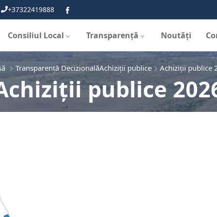
+37322419888
Consiliul Local
Transparență
Noutăți
Co
să
Transparență Decizională
Achiziții publice
Achiziții publice
Achiziții publice 202