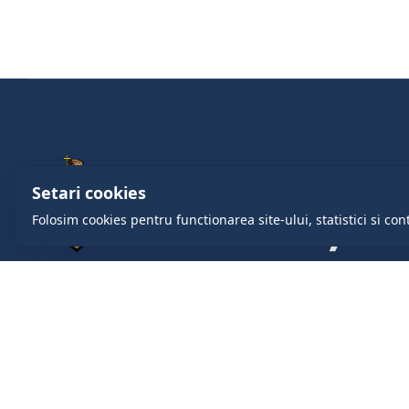
Setari cookies
Folosim cookies pentru functionarea site-ului, statistici si con
comuna.cruzesti@gmail.com
+37322419888
com. Cruzești, mun. Chişinău