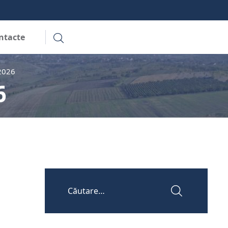
ntacte
 2026
6