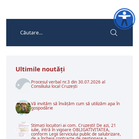
Accesibili
Ultimile noutăţi
Procesul verbal nr.3 din 30.07.2026 al
Consiliului local Cruzești
Vă invităm să învățăm cum să utilizăm apa în
gospodărie
Stimați locuitori ai com. Cruzești! De azi, 21
iulie, intră în vigoare OBLIGATIVITATEA,
conform Legii serviciului public de salubrizare,
de a încheia contracte de gestionare a