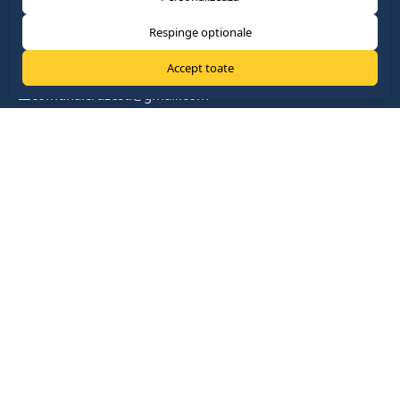
Respinge optionale
Accept toate
comuna.cruzesti@gmail.com
+37322419888
com. Cruzești, mun. Chişinău
Link-uri Utile
Parlamentul Republicii Moldova
Guvernul Republicii Moldova
Președinția Republicii Moldova
Cancelaria de stat