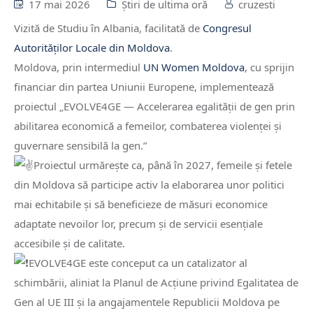
17 mai 2026
Știri de ultima oră
cruzesti
Vizită de Studiu în Albania, facilitată de
Congresul
Autorităților Locale din Moldova
.
Moldova, prin intermediul
UN Women Moldova
, cu sprijin
financiar din partea Uniunii Europene, implementează
proiectul „EVOLVE4GE — Accelerarea egalității de gen prin
abilitarea economică a femeilor, combaterea violenței și
guvernare sensibilă la gen.”
Proiectul urmărește ca, până în 2027, femeile și fetele
din Moldova să participe activ la elaborarea unor politici
mai echitabile și să beneficieze de măsuri economice
adaptate nevoilor lor, precum și de servicii esențiale
accesibile și de calitate.
EVOLVE4GE este conceput ca un catalizator al
schimbării, aliniat la Planul de Acțiune privind Egalitatea de
Gen al UE III și la angajamentele Republicii Moldova pe