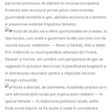
parcursul procesului de aderare la Uniunea Europeană.
Proiectul este structurat pe trei piloni interconectați:
guvernanță sensibilă la gen, abilitare economică a femeilor
și prevenirea violenței împotriva femeilor.
Vizita de studiu ne-a oferit oportunitatea de a vedea, la
fața locului, cum arată o guvernare locală care ține cont de
nevoile tuturor cetățenilor — femei și bărbați, fete și băieți.
Prin întâlnirile cu municipalitățile albaneze din Tirana,
Elbasan și Durres, am urmărit cum perspectiva de gen se
regăsește în procesul decizional, în planificarea bugetară și
în distribuirea resurselor pentru a răspunde nevoilor
întregii comunități.
Vizita a abordat, de asemenea, modalități practice prin
care administrațiile locale pot implica activ cetățenii — în
special femeile — în elaborarea politicilor locale, astfel
încât vocile tuturor să fie auzite și luate în considerare.