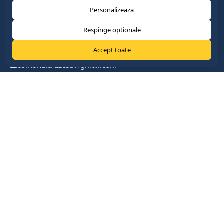
Personalizeaza
Respinge optionale
Accept toate
comuna.cruzesti@gmail.com
+37322419888
com. Cruzești, mun. Chişinău
Link-uri Utile
Parlamentul Republicii Moldova
Guvernul Republicii Moldova
Președinția Republicii Moldova