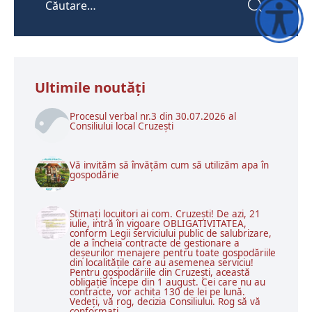
Accesibili
Ultimile noutăţi
Procesul verbal nr.3 din 30.07.2026 al
Consiliului local Cruzești
Vă invităm să învățăm cum să utilizăm apa în
gospodărie
Stimați locuitori ai com. Cruzești! De azi, 21
iulie, intră în vigoare OBLIGATIVITATEA,
conform Legii serviciului public de salubrizare,
de a încheia contracte de gestionare a
deșeurilor menajere pentru toate gospodăriile
din localitățile care au asemenea serviciu!
Pentru gospodăriile din Cruzești, această
obligație începe din 1 august. Cei care nu au
contracte, vor achita 130 de lei pe lună.
Vedeți, vă rog, decizia Consiliului. Rog să vă
conformați.